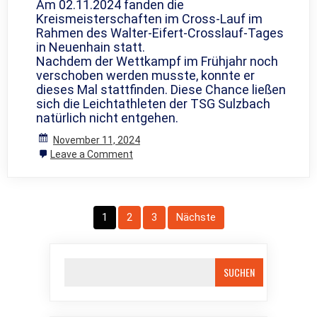
Am 02.11.2024 fanden die
Kreismeisterschaften im Cross-Lauf im
Rahmen des Walter-Eifert-Crosslauf-Tages
in Neuenhain statt.
Nachdem der Wettkampf im Frühjahr noch
verschoben werden musste, konnte er
dieses Mal stattfinden. Diese Chance ließen
sich die Leichtathleten der TSG Sulzbach
natürlich nicht entgehen.
November 11, 2024
on
Leave a Comment
Walter-
Eifert-
Crosslauf-
Tag
Seitennummerierung
1
2
3
Nächste
der
Beiträge
SUCHEN