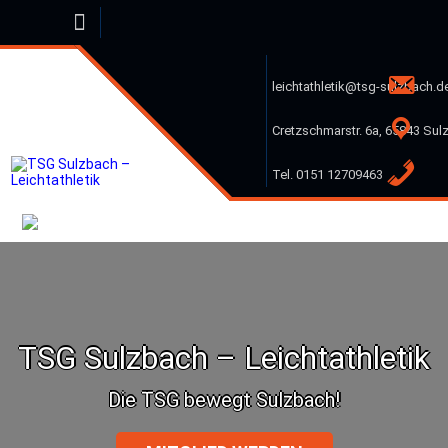
Skip
to
content
leichtathletik@tsg-sulzbach.d
Cretzschmarstr. 6a, 65843 Sul
Tel. 0151 12709463
TSG Sulzbach – Leichtathletik
Die TSG bewegt Sulzbach!